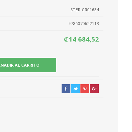
STER-CR01684
9786070622113
₡14 684,52
AÑADIR AL CARRITO