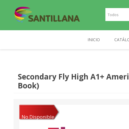
INICIO
CATÁL
TEXT
SANTILLANA
RICHMOND
INGLE
Secondary Fly High A1+ Ameri
FRAN
Book)
PLAN
NOR
DIGIT
No Disponible