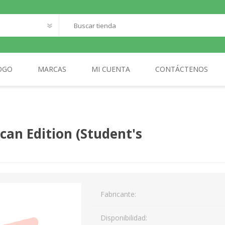
OGO
MARCAS
MI CUENTA
CONTÁCTENOS
O
SANTILLANA FRANCAIS
LOQUELEO
S
can Edition (Student's
CES
 LECTOR
MA
Fabricante:
AL
Disponibilidad: