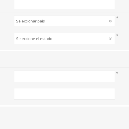
*
*
*