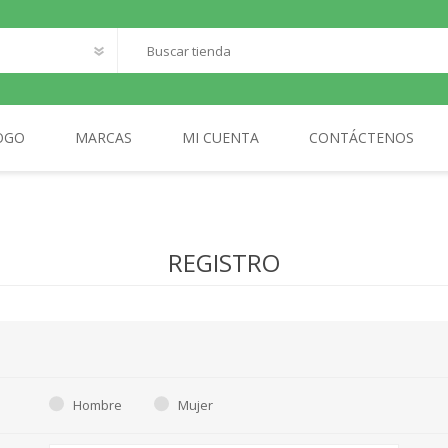
OGO
MARCAS
MI CUENTA
CONTÁCTENOS
O
SANTILLANA FRANCAIS
LOQUELEO
S
REGISTRO
CES
 LECTOR
MA
AL
Hombre
Mujer