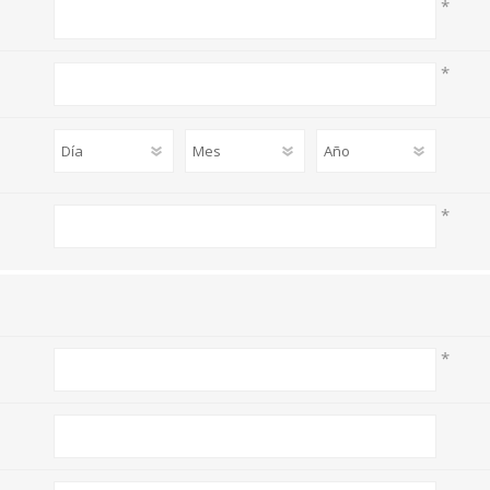
*
*
*
*