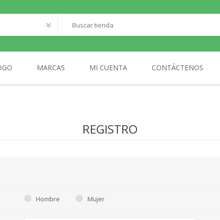
OGO
MARCAS
MI CUENTA
CONTÁCTENOS
O
SANTILLANA FRANCAIS
LOQUELEO
S
REGISTRO
CES
 LECTOR
MA
AL
Hombre
Mujer