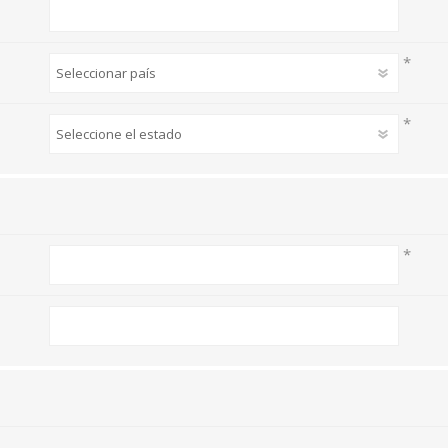
*
*
*