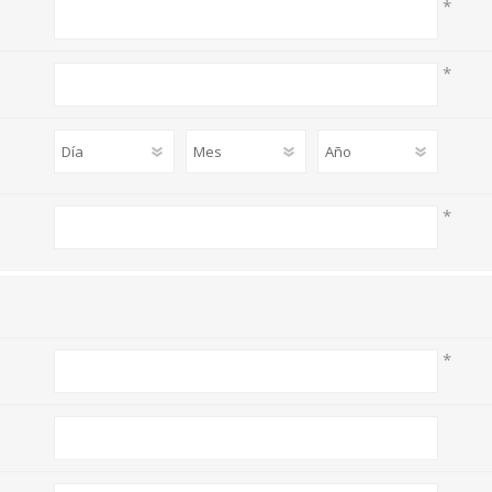
*
*
*
*