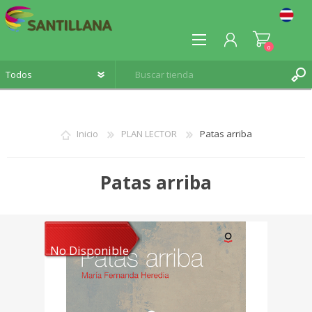
0
Inicio
PLAN LECTOR
Patas arriba
REGISTRO
Patas arriba
INICIA SESIÓN
No Disponible