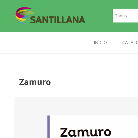
INICIO
CATÁL
TEXT
SANTILLANA
RICHMOND
INGLE
Zamuro
FRAN
PLAN
NOR
DIGIT