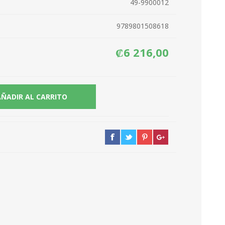
49-9900012
9789801508618
₡6 216,00
AÑADIR AL CARRITO