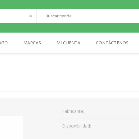
OGO
MARCAS
MI CUENTA
CONTÁCTENOS
O
SANTILLANA FRANCAIS
LOQUELEO
S
CES
 LECTOR
MA
Fabricante:
AL
Disponibilidad: