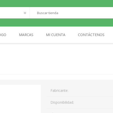
OGO
MARCAS
MI CUENTA
CONTÁCTENOS
O
SANTILLANA FRANCAIS
LOQUELEO
S
CES
 LECTOR
MA
Fabricante:
AL
Disponibilidad: