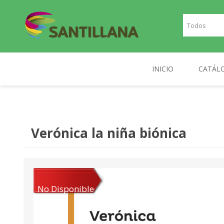
INICIO
CATÁL
TEXT
SANTILLANA
RICHMOND
INGLE
Verónica la niña biónica
FRAN
PLAN
NOR
No Disponible
DIGIT