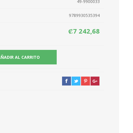
49-9900033
9789930535394
₡7 242,68
AÑADIR AL CARRITO