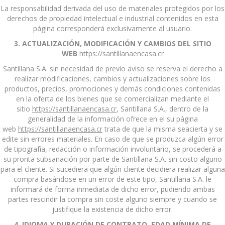
La responsabilidad derivada del uso de materiales protegidos por los
derechos de propiedad intelectual e industrial contenidos en esta
página corresponderá exclusivamente al usuario.
3. ACTUALIZACIÓN, MODIFICACIÓN Y CAMBIOS DEL SITIO
WEB
https://santillanaencasa.cr
Santillana S.A. sin necesidad de previo aviso se reserva el derecho a
realizar modificaciones, cambios y actualizaciones sobre los
productos, precios, promociones y demás condiciones contenidas
en la oferta de los bienes que se comercializan mediante el
sitio
https://santillanaencasa.cr
, Santillana S.A., dentro de la
generalidad de la información ofrece en el su página
web
https://santillanaencasa.cr
trata de que la misma seacierta y se
edite sin errores materiales. En caso de que se produzca algún error
de tipografía, redacción o información involuntario, se procederá a
su pronta subsanación por parte de
Santillana S.A. sin costo alguno
para el cliente. Si sucediera que algún cliente decidiera realizar alguna
compra basándose en un error de este tipo, Santillana S.A. le
informará de forma inmediata de dicho error, pudiendo ambas
partes rescindir la compra sin coste alguno siempre y cuando se
justifique la existencia de dicho error.
4. IDIOMA Y DURACIÓN DE CONTRATO. EDAD MÍNIMA DE