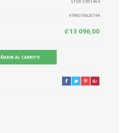
STER-CR01464
9786070620744
₡13 096,00
AÑADIR AL CARRITO