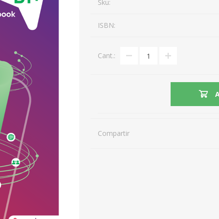
Sku:
ISBN:
Cant.:
Compartir