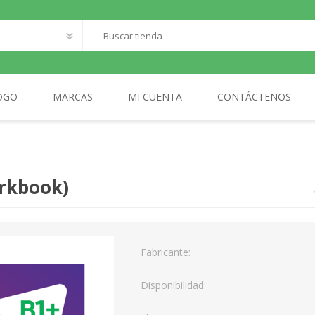
OGO
MARCAS
MI CUENTA
CONTÁCTENOS
O
SANTILLANA FRANCAIS
LOQUELEO
S
orkbook)
CES
 LECTOR
MA
Fabricante:
AL
Disponibilidad: