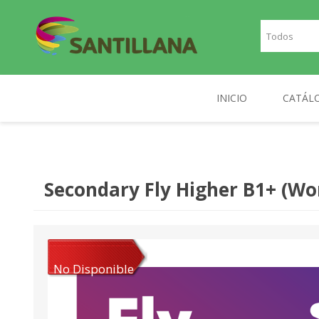
INICIO
CATÁL
TEXT
SANTILLANA
RICHMOND
INGLE
Secondary Fly Higher B1+ (W
FRAN
PLAN
NOR
No Disponible
DIGIT