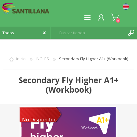
0
Inicio
INGLES
Secondary Fly Higher A1+ (Workbook)
REGISTRO
Secondary Fly Higher A1+
INICIA SESIÓN
(Workbook)
No Disponible