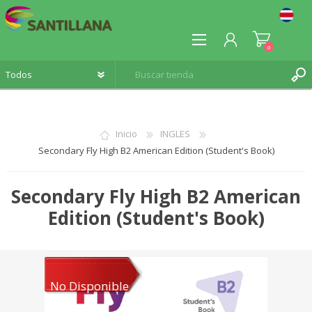
0
Inicio
INGLES
Secondary Fly High B2 American Edition (Student's Book)
REGISTRO
INICIA SESIÓN
Secondary Fly High B2 American
Edition (Student's Book)
No Disponible