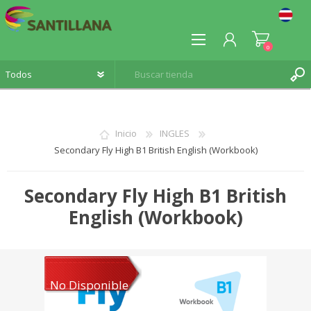
0
Inicio
INGLES
Secondary Fly High B1 British English (Workbook)
REGISTRO
INICIA SESIÓN
Secondary Fly High B1 British
English (Workbook)
No Disponible