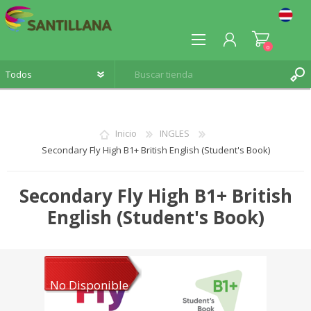
0
Inicio
INGLES
Secondary Fly High B1+ British English (Student's Book)
REGISTRO
INICIA SESIÓN
Secondary Fly High B1+ British
English (Student's Book)
No Disponible