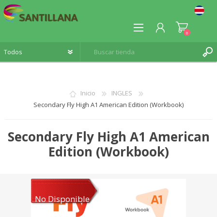
0
Inicio
INGLES
Secondary Fly High A1 American Edition (Workbook)
REGISTRO
INICIA SESIÓN
Secondary Fly High A1 American
Edition (Workbook)
No Disponible