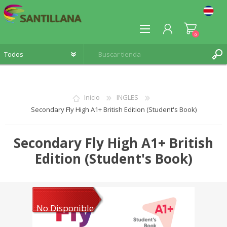
0
Inicio
INGLES
Secondary Fly High A1+ British Edition (Student's Book)
REGISTRO
INICIA SESIÓN
Secondary Fly High A1+ British
Edition (Student's Book)
No Disponible