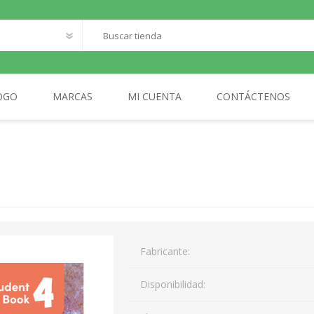
OGO
MARCAS
MI CUENTA
CONTÁCTENOS
O
SANTILLANA FRANCAIS
LOQUELEO
S
CES
 LECTOR
MA
Fabricante:
AL
Disponibilidad: