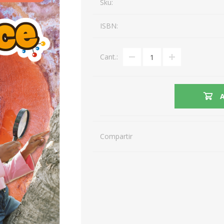
Sku:
ISBN:
Cant.:
Compartir