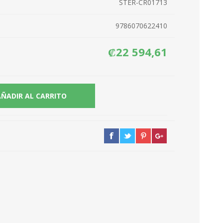
STER-CR01713
9786070622410
₡22 594,61
AÑADIR AL CARRITO