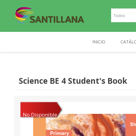
INICIO
CATÁL
TEXT
SANTILLANA
RICHMOND
INGLE
Science BE 4 Student's Book
FRAN
PLAN
NOR
No Disponible
DIGIT