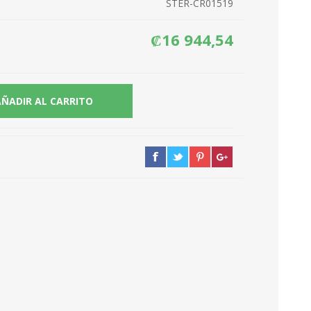
STER-CR01519
₡16 944,54
AÑADIR AL CARRITO