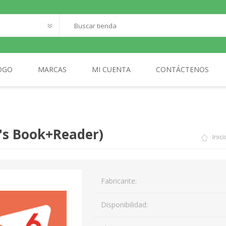
OGO
MARCAS
MI CUENTA
CONTÁCTENOS
O
SANTILLANA FRANCAIS
LOQUELEO
S
t's Book+Reader)
Inici
CES
 LECTOR
MA
Fabricante:
AL
Disponibilidad: