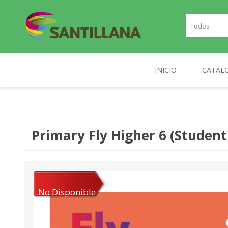
INICIO
CATÁL
TEXT
SANTILLANA
RICHMOND
INGLE
Primary Fly Higher 6 (Studen
FRAN
PLAN
NOR
No Disponible
DIGIT