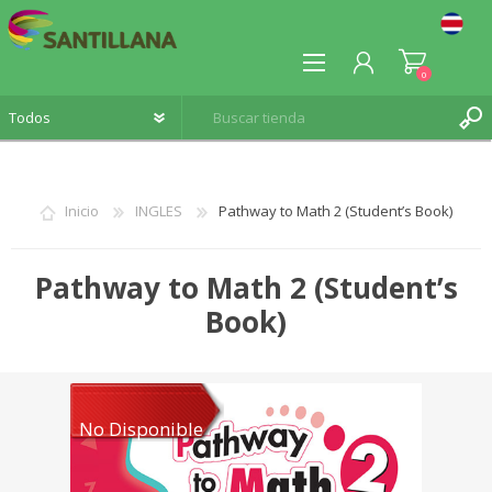
0
Inicio
INGLES
Pathway to Math 2 (Student’s Book)
REGISTRO
Pathway to Math 2 (Student’s
INICIA SESIÓN
Book)
No Disponible