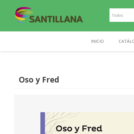
INICIO
CATÁL
TEXT
SANTILLANA
RICHMOND
INGLE
Oso y Fred
FRAN
PLAN
NOR
DIGIT