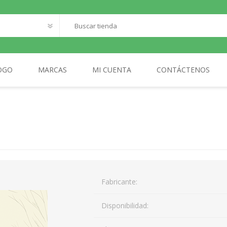
OGO
MARCAS
MI CUENTA
CONTÁCTENOS
O
SANTILLANA FRANCAIS
LOQUELEO
S
CES
 LECTOR
MA
Fabricante:
AL
Disponibilidad: