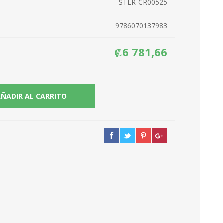
STER-CR00525
9786070137983
₡6 781,66
AÑADIR AL CARRITO