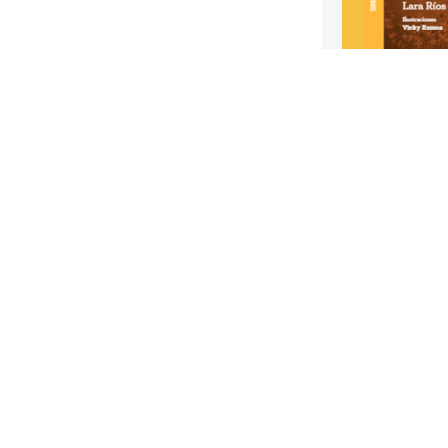
Mo (4ta. ed.)
₡6 728,04