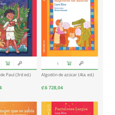
de Paul (3rd ed.)
Algodón de azúcar (4ta. ed.)
4
₡6 728,04