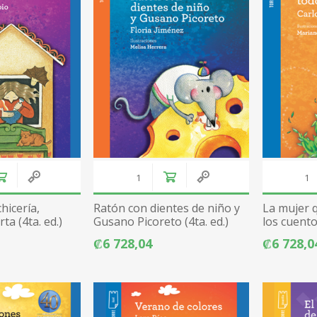
hicería,
Ratón con dientes de niño y
La mujer 
ta (4ta. ed.)
Gusano Picoreto (4ta. ed.)
los cuento
₡6 728,04
₡6 728,0