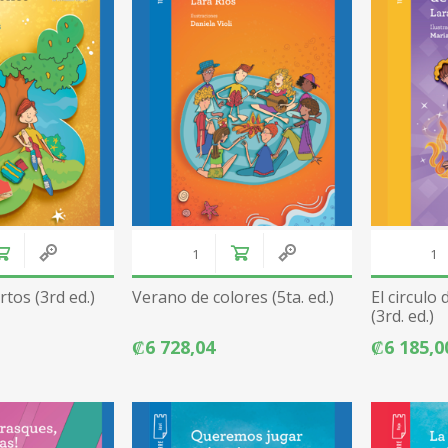
tos (3rd ed.)
Verano de colores (5ta. ed.)
El circulo
(3rd. ed.)
₡6 728,04
₡6 185,0