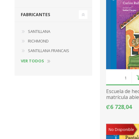
FABRICANTES
SANTILLANA
RICHMOND
SANTILLANA FRANCAIS
VER TODOS
Escuela de hec
matrícula abier
₡6 728,04
No Disponible