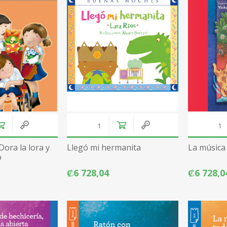
ora la lora y
Llegó mi hermanita
La música 
o
₡6 728,04
₡6 728,0