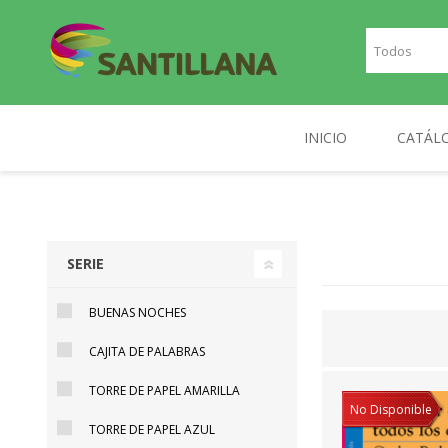
INICIO
CATÁL
TEXT
SANTILLANA
RICHMOND
INGLE
SERIE
FRAN
BUENAS NOCHES
PLAN
CAJITA DE PALABRAS
NOR
TORRE DE PAPEL AMARILLA
DIGIT
No Disponible
TORRE DE PAPEL AZUL