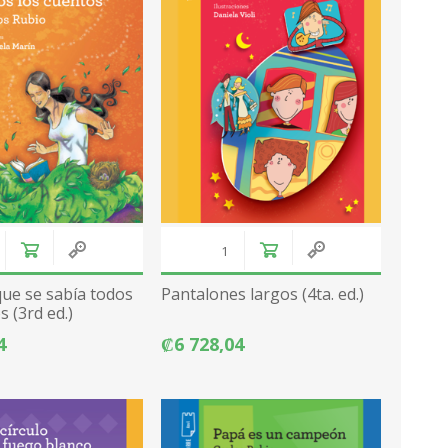
que se sabía todos
Pantalones largos (4ta. ed.)
s (3rd ed.)
4
₡6 728,04