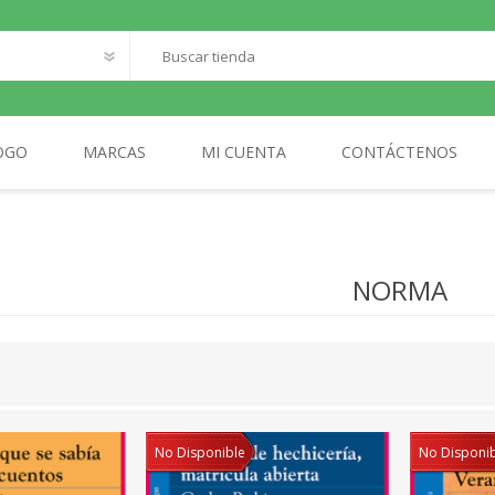
OGO
MARCAS
MI CUENTA
CONTÁCTENOS
O
SANTILLANA FRANCAIS
LOQUELEO
S
NORMA
CES
 LECTOR
MA
AL
No Disponible
No Disponi