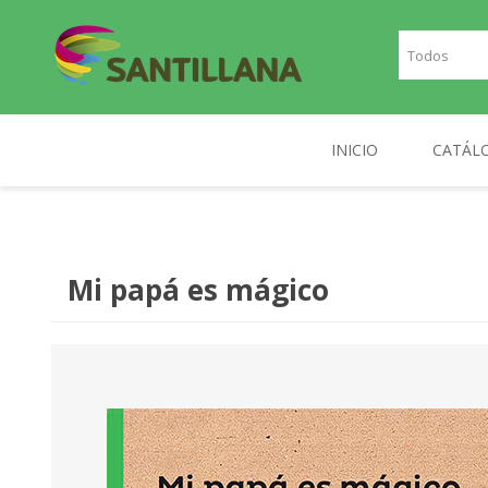
INICIO
CATÁL
TEXT
SANTILLANA
RICHMOND
INGLE
Mi papá es mágico
FRAN
PLAN
NOR
DIGIT