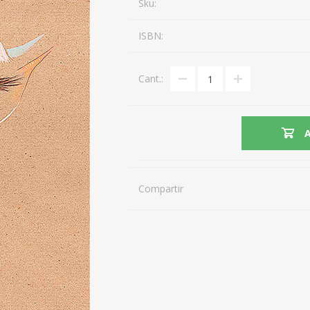
Sku:
ISBN:
Cant.:
Compartir