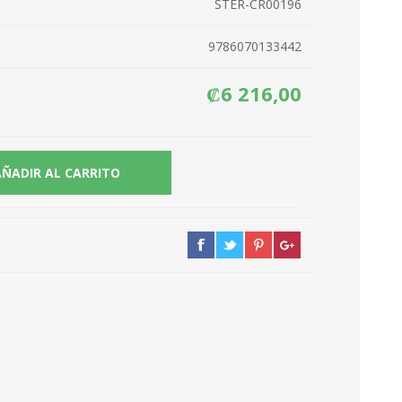
STER-CR00196
9786070133442
₡6 216,00
AÑADIR AL CARRITO