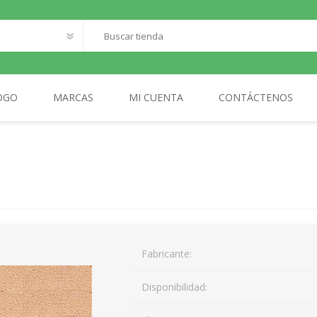
OGO
MARCAS
MI CUENTA
CONTÁCTENOS
O
SANTILLANA FRANCAIS
LOQUELEO
S
CES
 LECTOR
MA
Fabricante:
AL
Disponibilidad: