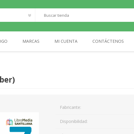
OGO
MARCAS
MI CUENTA
CONTÁCTENOS
O
SANTILLANA FRANCAIS
LOQUELEO
S
ber)
CES
 LECTOR
MA
Fabricante:
AL
Disponibilidad: