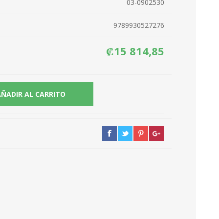
03-0902530
9789930527276
₡15 814,85
AÑADIR AL CARRITO