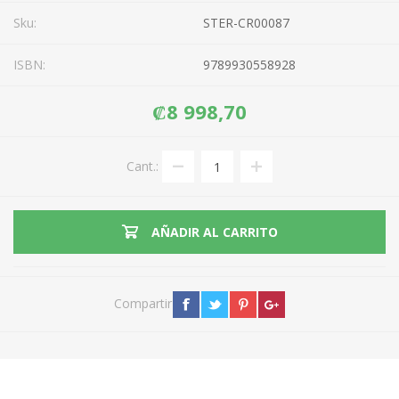
Sku:
STER-CR00087
ISBN:
9789930558928
₡8 998,70
Cant.:
AÑADIR AL CARRITO
Compartir