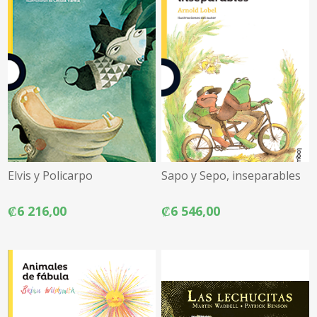
Elvis y Policarpo
Sapo y Sepo, inseparables
₡6 216,00
₡6 546,00