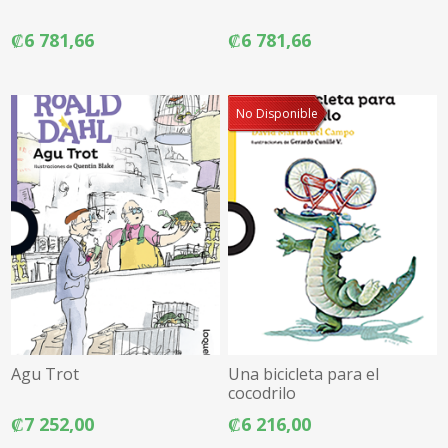
₡6 781,66
₡6 781,66
No Disponible
Agu Trot
Una bicicleta para el
cocodrilo
₡7 252,00
₡6 216,00