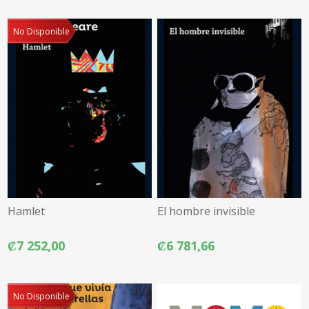
No Disponible
Hamlet
El hombre invisible
₡7 252,00
₡6 781,66
No Disponible