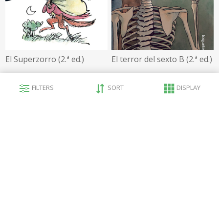
El Superzorro (2.ª ed.)
El terror del sexto B (2.ª ed.)
₡7 252,00
₡6 781,66
FILTERS
SORT
DISPLAY
No Disponible