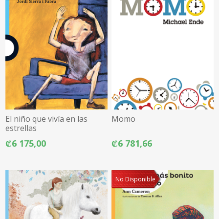
El niño que vivía en las
Momo
estrellas
₡6 175,00
₡6 781,66
No Disponible