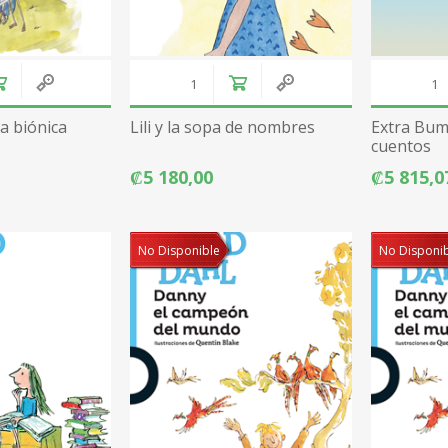
ña biónica
Lili y la sopa de nombres
Extra Bum
cuentos
₡5 180,00
₡5 815,0
No Disponible
No Disponi