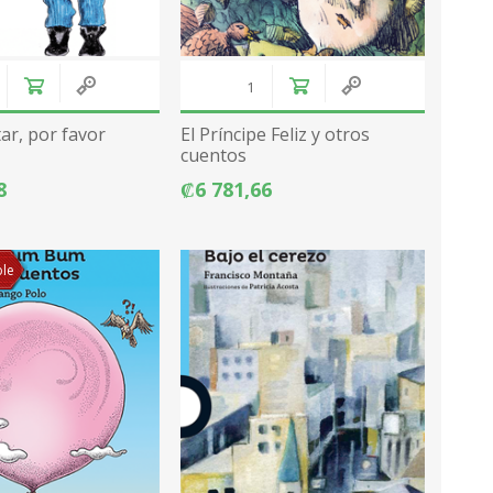
ar, por favor
El Príncipe Feliz y otros
cuentos
8
₡6 781,66
ble