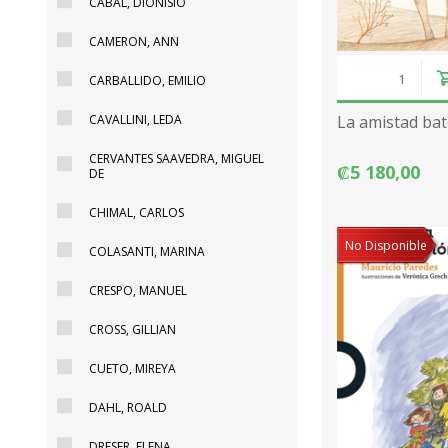
CABAL, DIONISIO
CAMERON, ANN
CARBALLIDO, EMILIO
La amistad bate
CAVALLINI, LEDA
CERVANTES SAAVEDRA, MIGUEL
₡5 180,00
DE
CHIMAL, CARLOS
No Disponible
COLASANTI, MARINA
CRESPO, MANUEL
CROSS, GILLIAN
CUETO, MIREYA
DAHL, ROALD
DRESER, ELENA