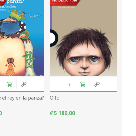
ble
No Disponible
 el rey en la panza?
Olfo
0
₡5 180,00