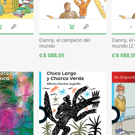
Danny, el campeón del
Danny, el
mundo
mundo (2.ª
₡8 088,05
₡8 088,0
No Disponi