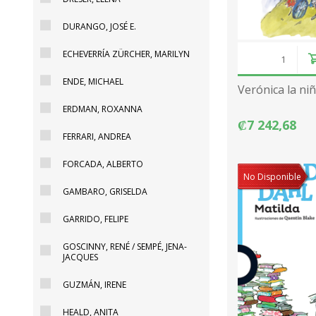
DURANGO, JOSÉ E.
ECHEVERRÍA ZÜRCHER, MARILYN
ENDE, MICHAEL
Verónica la ni
ERDMAN, ROXANNA
₡7 242,68
FERRARI, ANDREA
FORCADA, ALBERTO
No Disponible
GAMBARO, GRISELDA
GARRIDO, FELIPE
GOSCINNY, RENÉ / SEMPÉ, JENA-
JACQUES
GUZMÁN, IRENE
HEALD, ANITA