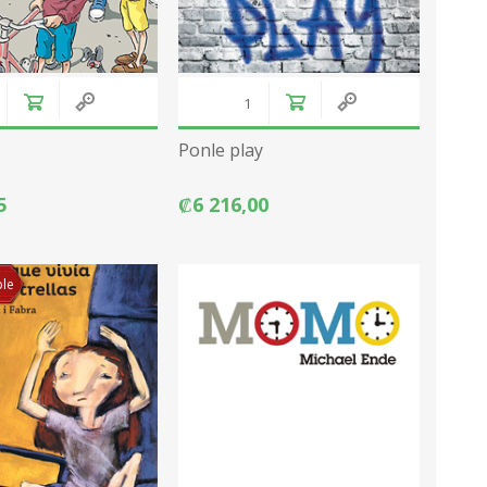
Ponle play
5
₡6 216,00
ble