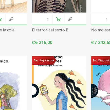
 la cola
El terror del sexto B
No molest
₡6 216,00
₡7 242,6
No Disponible
No Disponi