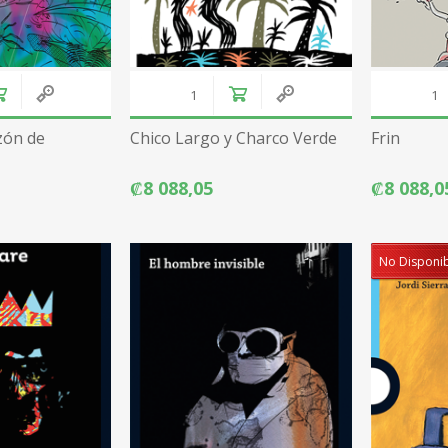
zón de
Chico Largo y Charco Verde
Frin
₡8 088,05
₡8 088,0
No Disponi