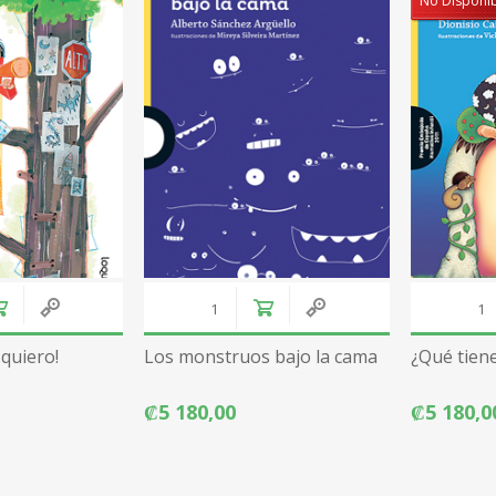
No Disponi
 quiero!
Los monstruos bajo la cama
¿Qué tiene
₡5 180,00
₡5 180,0