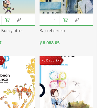
 Bum y otros
Bajo el cerezo
7
₡8 088,05
ble
No Disponible