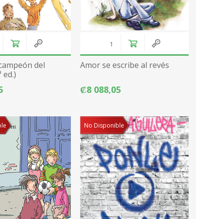
 campeón del
Amor se escribe al revés
 ed.)
5
₡8 088,05
ble
No Disponible