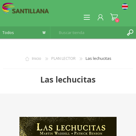
0
Inicio
PLAN LECTOR
Las lechucitas
REGISTRO
Las lechucitas
INICIA SESIÓN