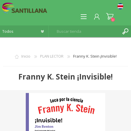
0
Inicio
PLAN LECTOR
Franny K. Stein ¡Invisible!
REGISTRO
Franny K. Stein ¡Invisible!
INICIA SESIÓN