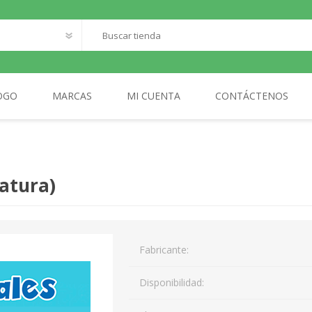
OGO
MARCAS
MI CUENTA
CONTÁCTENOS
O
SANTILLANA FRANCAIS
LOQUELEO
S
Natura)
CES
 LECTOR
MA
Fabricante:
AL
Disponibilidad: