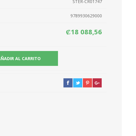
STER-CR01747
9789930629000
₡18 088,56
AÑADIR AL CARRITO