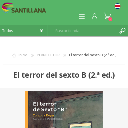
0
Inicio
PLAN LECTOR
El terror del sexto B (2.ª ed.)
REGISTRO
El terror del sexto B (2.ª ed.)
INICIA SESIÓN