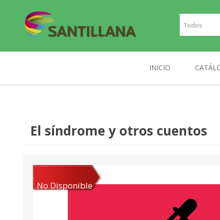
INICIO
CATÁL
TEXT
SANTILLANA
RICHMOND
INGLE
El síndrome y otros cuentos
FRAN
PLAN
NOR
No Disponible
DIGIT