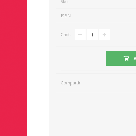
Sku:
ISBN:
Cant.:
Compartir