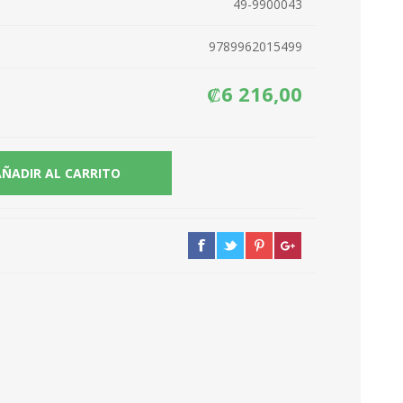
49-9900043
9789962015499
₡6 216,00
AÑADIR AL CARRITO