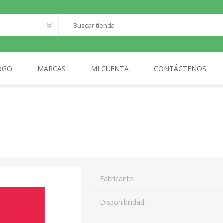
OGO
MARCAS
MI CUENTA
CONTÁCTENOS
O
SANTILLANA FRANCAIS
LOQUELEO
S
CES
 LECTOR
MA
Fabricante:
AL
Disponibilidad: