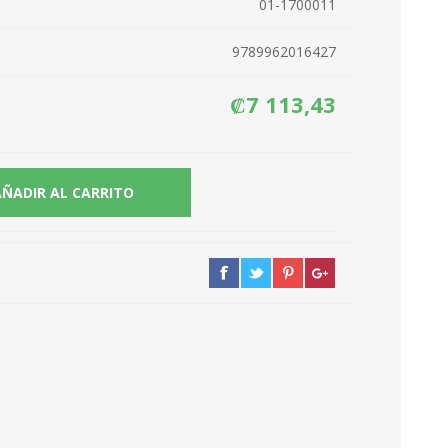
01-1700011
9789962016427
₡7 113,43
AÑADIR AL CARRITO