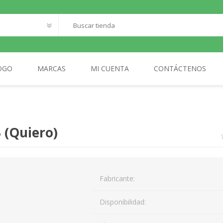
OGO
MARCAS
MI CUENTA
CONTÁCTENOS
O
SANTILLANA FRANCAIS
LOQUELEO
S
B (Quiero)
CES
 LECTOR
MA
Fabricante:
AL
Disponibilidad: