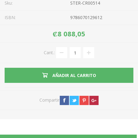
Sku:
STER-CR00514
ISBN:
9786070129612
₡8 088,05
Cant.:
AÑADIR AL CARRITO
Compartir