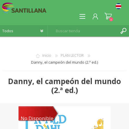
0
Inicio
PLAN LECTOR
Danny, el campeón del mundo (2.ª ed.)
REGISTRO
INICIA SESIÓN
Danny, el campeón del mundo
(2.ª ed.)
No Disponible