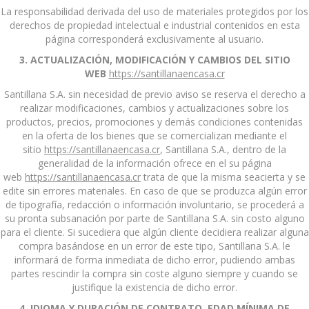
La responsabilidad derivada del uso de materiales protegidos por los
derechos de propiedad intelectual e industrial contenidos en esta
página corresponderá exclusivamente al usuario.
3. ACTUALIZACIÓN, MODIFICACIÓN Y CAMBIOS DEL SITIO
WEB
https://santillanaencasa.cr
Santillana S.A. sin necesidad de previo aviso se reserva el derecho a
realizar modificaciones, cambios y actualizaciones sobre los
productos, precios, promociones y demás condiciones contenidas
en la oferta de los bienes que se comercializan mediante el
sitio
https://santillanaencasa.cr
, Santillana S.A., dentro de la
generalidad de la información ofrece en el su página
web
https://santillanaencasa.cr
trata de que la misma seacierta y se
edite sin errores materiales. En caso de que se produzca algún error
de tipografía, redacción o información involuntario, se procederá a
su pronta subsanación por parte de
Santillana S.A. sin costo alguno
para el cliente. Si sucediera que algún cliente decidiera realizar alguna
compra basándose en un error de este tipo, Santillana S.A. le
informará de forma inmediata de dicho error, pudiendo ambas
partes rescindir la compra sin coste alguno siempre y cuando se
justifique la existencia de dicho error.
4. IDIOMA Y DURACIÓN DE CONTRATO. EDAD MÍNIMA DE